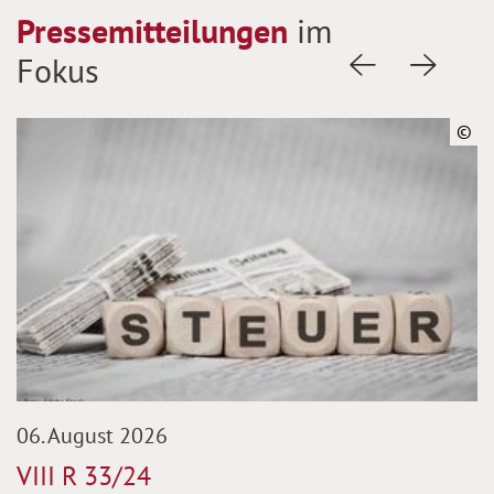
Pressemitteilungen
im
Fokus
Vorherige Fol
Nächste
©
06. August 2026
VIII R 33/24