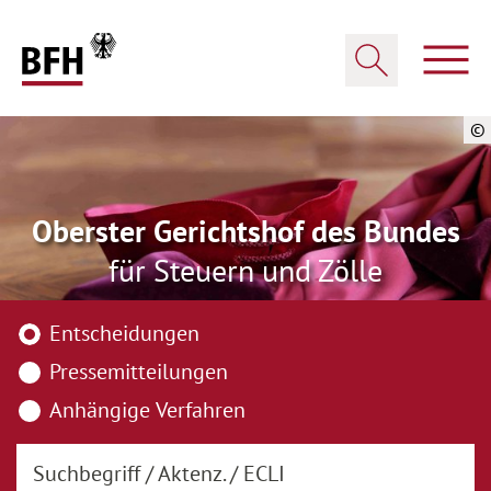
Zum Hauptinhalt springen
Zur Hauptnavigation springen
Zum Footer springen
Haup
Suche öffnen
©
Oberster Gerichtshof des Bundes
für Steuern und Zölle
Wonach möchten Sie suchen?
Entscheidungen
Pressemitteilungen
Anhängige Verfahren
Suchbegriff / Aktenz. / ECLI