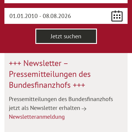
Jetzt suchen
Zur Hauptnavigation springen
Zum Footer springen
+++ Newsletter –
Pressemitteilungen des
Bundesfinanzhofs +++
P
ressemitteilungen
des Bundesfinanzhofs
jetzt als Newsletter erhalten
Newsletteranmeldung