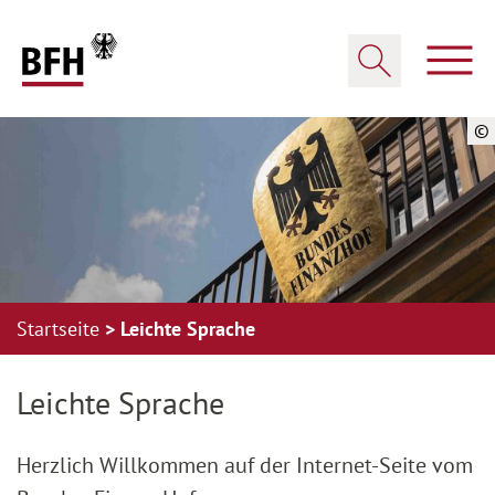
Zum Hauptinhalt springen
Zur Hauptnavigation springen
Zum Footer springen
Haup
Suche öffnen
©
Startseite
Leichte Sprache
Zur Hauptnavigation springen
Zum Footer springen
Leichte Sprache
Herzlich Willkommen auf der Internet-Seite vom