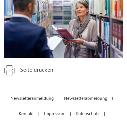
Seite drucken
Zum Hauptinhalt springen
Zur Hauptnavigation springen
Newsletteranmeldung
Newsletterabmeldung
Kontakt
Impressum
Datenschutz