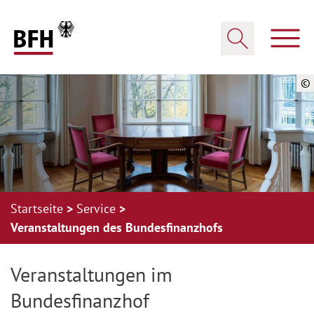
Zum Hauptinhalt springen
Zur Hauptnavigation springen
Zum Footer springen
Haup
Suche öffnen
©
Startseite
Service
Veranstaltungen des Bundesfinanzhofs
Zur Hauptnavigation springen
Zum Footer springen
Veranstaltungen im
Bundesfinanzhof