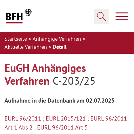
Zum Hauptinhalt springen
Zur Hauptnavigation springen
Zum Footer springen
Haup
Suche öffnen
Startseite
Anhängige Verfahren
Aktuelle Verfahren
Detail
Zur Hauptnavigation springen
Zum Footer springen
EuGH Anhängiges
Verfahren
C-203/25
Aufnahme in die Datenbank am 02.07.2025
EURL 96/2011 ; EURL 2015/121 ; EURL 96/2011
Art 1 Abs 2 ; EURL 96/2011 Art 5