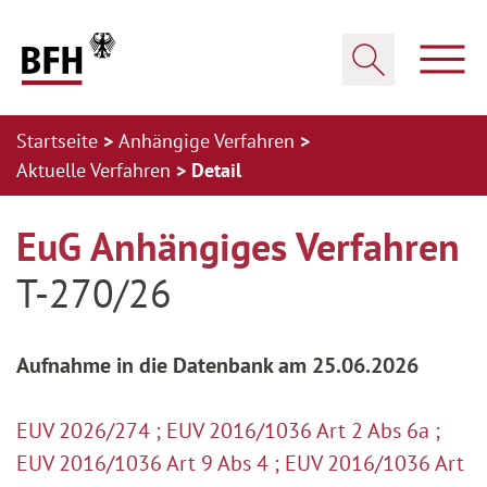
Zum Hauptinhalt springen
Zur Hauptnavigation springen
Zum Footer springen
Haup
Suche öffnen
Startseite
Anhängige Verfahren
Aktuelle Verfahren
Detail
Zur Hauptnavigation springen
Zum Footer springen
EuG Anhängiges Verfahren
T-270/26
Aufnahme in die Datenbank am 25.06.2026
EUV 2026/274 ; EUV 2016/1036 Art 2 Abs 6a ;
EUV 2016/1036 Art 9 Abs 4 ; EUV 2016/1036 Art