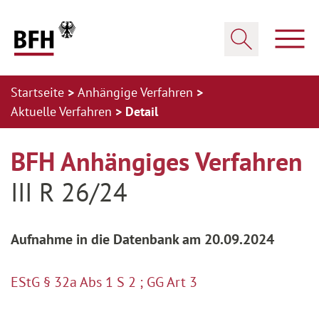
Zum Hauptinhalt springen
Zur Hauptnavigation springen
Zum Footer springen
Haup
Suche öffnen
Startseite
Anhängige Verfahren
Aktuelle Verfahren
Detail
Zur Hauptnavigation springen
Zum Footer springen
BFH Anhängiges Verfahren
III R 26/24
Aufnahme in die Datenbank am 20.09.2024
EStG § 32a Abs 1 S 2 ; GG Art 3