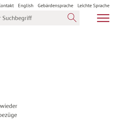
Kontakt
English
Gebärdensprache
Leichte Sprache
uchbegriff
Hauptmenü öf
Jetzt suchen
 wieder
rbezüge