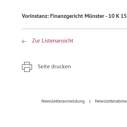
Vorinstanz: Finanzgericht Münster - 10 K 1
Zur Listenansicht
Seite drucken
Zum Hauptinhalt springen
Zur Hauptnavigation springen
Newsletteranmeldung
Newsletterabm