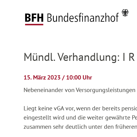
Zum Hauptinhalt springen
Zur Hauptnavigation springen
Zum Footer springen
Startseite
Anhängige Verfahren
Verhandlun
Zur Hauptnavigation springen
Zum Footer springen
Mündl. Verhandlung: I R
15. März 2023 / 10:00 Uhr
Nebeneinander von Versorgungsleistungen 
Liegt keine vGA vor, wenn der bereits pensi
eingestellt wird und die weiter gewährte 
zusammen sehr deutlich unter den frühere