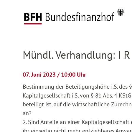
Zum Hauptinhalt springen
Zur Hauptnavigation springen
Zum Footer springen
Startseite
Anhängige Verfahren
Verhandlun
Zur Hauptnavigation springen
Zum Footer springen
Mündl. Verhandlung: I R
07. Juni 2023 / 10:00 Uhr
Bestimmung der Beteiligungshöhe i.S. des § 
Kapitalgesellschaft i.S. von § 8b Abs. 4 KStG
beteiligt ist, auf die wirtschaftliche Zurec
an?
2. Sind Anteile an einer Kapitalgesellschaft
ihr einseitig nicht mehr entziehbares Anwart