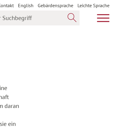
Kontakt
English
Gebärdensprache
Leichte Sprache
uchbegriff
Hauptmenü öf
Jetzt suchen
ine
haft
um daran
sie ein