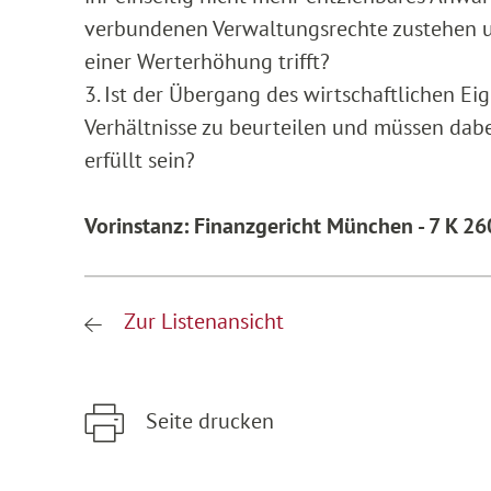
verbundenen Verwaltungsrechte zustehen un
einer Werterhöhung trifft?
3. Ist der Übergang des wirtschaftlichen E
Verhältnisse zu beurteilen und müssen dab
erfüllt sein?
Vorinstanz: Finanzgericht München - 7 K 2
Zur Listenansicht
Seite drucken
Zum Hauptinhalt springen
Zur Hauptnavigation springen