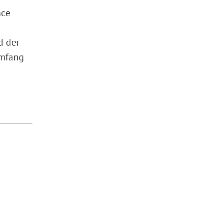
nce
d der
Umfang