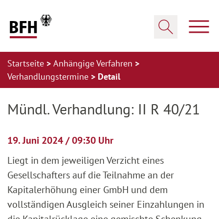
Zum Hauptinhalt springen
Zur Hauptnavigation springen
Zum Footer springen
Haup
Suche öffnen
Startseite
Anhängige Verfahren
Verhandlungstermine
Detail
Zur Hauptnavigation springen
Zum Footer springen
Mündl. Verhandlung: II R 40/21
19. Juni 2024 / 09:30 Uhr
Liegt in dem jeweiligen Verzicht eines
Gesellschafters auf die Teilnahme an der
Kapitalerhöhung einer GmbH und dem
vollständigen Ausgleich seiner Einzahlungen in