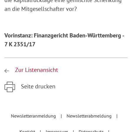
die Kapitalrücklage eine gemischte Schenkung
an die Mitgesellschafter vor?
Vorinstanz: Finanzgericht Baden-Württemberg -
7 K 2351/17
Zur Listenansicht
Seite drucken
Zum Hauptinhalt springen
Zur Hauptnavigation springen
Newsletteranmeldung
Newsletterabmeldung
Kontakt
Impressum
Datenschutz