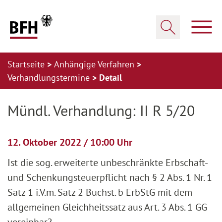
Zum Hauptinhalt springen
Zur Hauptnavigation springen
Zum Footer springen
Haup
Suche öffnen
Startseite
Anhängige Verfahren
Verhandlungstermine
Detail
Zur Hauptnavigation springen
Zum Footer springen
Mündl. Verhandlung: II R 5/20
12. Oktober 2022 / 10:00 Uhr
Ist die sog. erweiterte unbeschränkte Erbschaft-
und Schenkungsteuerpflicht nach § 2 Abs. 1 Nr. 1
Satz 1 i.V.m. Satz 2 Buchst. b ErbStG mit dem
allgemeinen Gleichheitssatz aus Art. 3 Abs. 1 GG