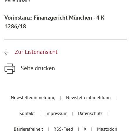
vereinbar?
Vorinstanz: Finanzgericht München - 4 K
1286/18
Zur Listenansicht
Seite drucken
Zum Hauptinhalt springen
Zur Hauptnavigation springen
Newsletteranmeldung
Newsletterabmeldung
Kontakt
Impressum
Datenschutz
Barrierefreiheit
RSS-Feed
X
Mastodon