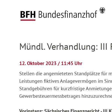
Zum Hauptinhalt springen
Zur Hauptnavigation springen
Zum Footer springen
Startseite
Anhängige Verfahren
Verhandlun
Zur Hauptnavigation springen
Zum Footer springen
Mündl. Verhandlung: III
12. Oktober 2023 / 11:45 Uhr
Stellen die angemieteten Standplätze für 
Leistungen fiktives Anlagevermögen im Sin
Standgebühren für kurzfristige Anmietung
Gewerbesteuermessbetrages hinzuzurechn
Vorinstanz: Sächsisches Finanzgericht - III 