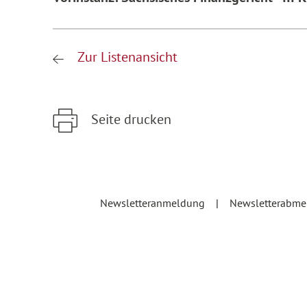
Zur Listenansicht
Seite drucken
Zum Hauptinhalt springen
Zur Hauptnavigation springen
Newsletteranmeldung
Newsletterabm