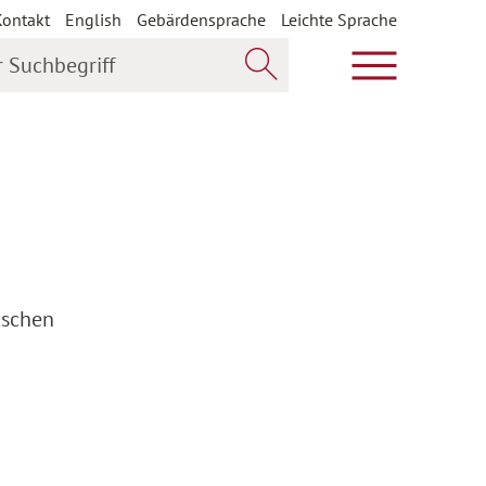
Kontakt
English
Gebärdensprache
Leichte Sprache
uchbegriff
Hauptmenü öf
Jetzt suchen
ischen