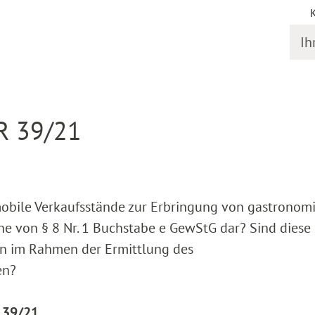
Ihr S
gstermine
Detail
 R 39/21
mobile Verkaufsstände zur Erbringung von gastronom
ne von § 8 Nr. 1 Buchstabe e GewStG dar? Sind diese
en im Rahmen der Ermittlung des
en?
K 39/21