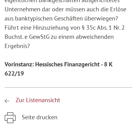
eigentlichen Bankgeschäften ausgerichtetes
Unternehmen dar oder müssen auch die Erlöse
aus banktypischen Geschäften überwiegen?
Führt eine Hinzuziehung von § 35c Abs. 1 Nr. 2
Buchst. e GewStG zu einem abweichenden
Ergebnis?
Vorinstanz: Hessisches Finanzgericht - 8 K
622/19
Zur Listenansicht
Seite drucken
Zum Hauptinhalt springen
Zur Hauptnavigation springen