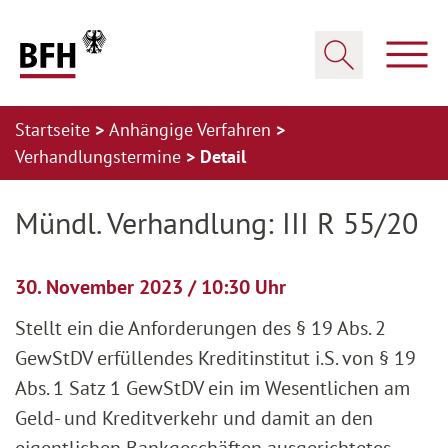
Zum Hauptinhalt springen
Zur Hauptnavigation springen
Zum Footer springen
Haup
Suche öffnen
Startseite
Anhängige Verfahren
Verhandlungstermine
Detail
Zur Hauptnavigation springen
Zum Footer springen
Mündl. Verhandlung: III R 55/20
30. November 2023 / 10:30 Uhr
Stellt ein die Anforderungen des § 19 Abs. 2
GewStDV erfüllendes Kreditinstitut i.S. von § 19
Abs. 1 Satz 1 GewStDV ein im Wesentlichen am
Geld- und Kreditverkehr und damit an den