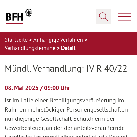
Zum Hauptinhalt springen
Zur Hauptnavigation springen
Zum Footer springen
Haup
Suche öffnen
Startseite
Anhängige Verfahren
Verhandlungstermine
Detail
Zur Hauptnavigation springen
Zum Footer springen
Mündl. Verhandlung: IV R 40/22
08. Mai 2025 / 09:00 Uhr
Ist im Falle einer Beteiligungsveräußerung im
Rahmen mehrstöckiger Personengesellschaften
nur diejenige Gesellschaft Schuldnerin der
Gewerbesteuer, an der der anteilsveräußernde