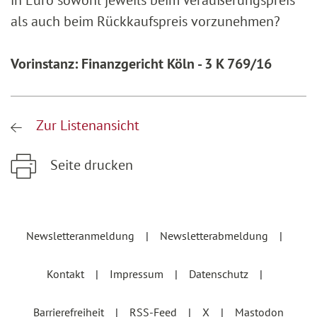
in Euro sowohl jeweils beim Veräußerungspreis
als auch beim Rückkaufspreis vorzunehmen?
Vorinstanz: Finanzgericht Köln - 3 K 769/16
Zur Listenansicht
Seite drucken
Zum Hauptinhalt springen
Zur Hauptnavigation springen
Newsletteranmeldung
Newsletterabmeldung
Kontakt
Impressum
Datenschutz
Barrierefreiheit
RSS-Feed
X
Mastodon