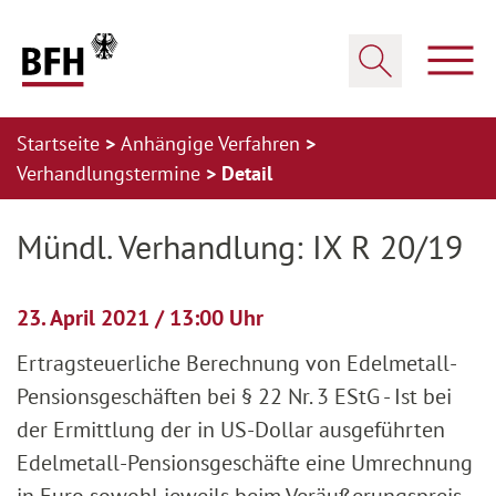
Zum Hauptinhalt springen
Zur Hauptnavigation springen
Zum Footer springen
Haup
Suche öffnen
Startseite
Anhängige Verfahren
Verhandlungstermine
Detail
Zur Hauptnavigation springen
Zum Footer springen
Mündl. Verhandlung: IX R 20/19
23. April 2021 / 13:00 Uhr
Ertragsteuerliche Berechnung von Edelmetall-
Pensionsgeschäften bei § 22 Nr. 3 EStG - Ist bei
der Ermittlung der in US-Dollar ausgeführten
Edelmetall-Pensionsgeschäfte eine Umrechnung