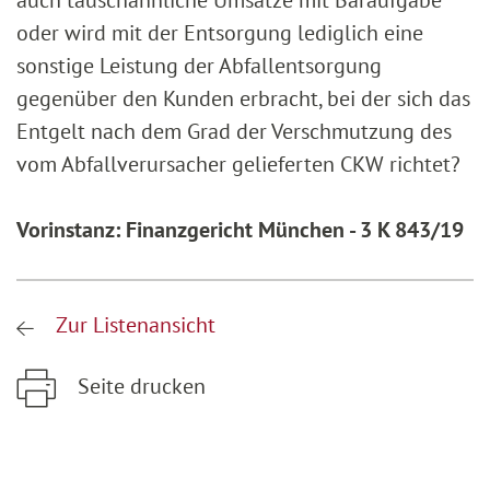
auch tauschähnliche Umsätze mit Baraufgabe
oder wird mit der Entsorgung lediglich eine
sonstige Leistung der Abfallentsorgung
gegenüber den Kunden erbracht, bei der sich das
Entgelt nach dem Grad der Verschmutzung des
vom Abfallverursacher gelieferten CKW richtet?
Vorinstanz: Finanzgericht München - 3 K 843/19
Zur Listenansicht
Seite drucken
Zum Hauptinhalt springen
Zur Hauptnavigation springen