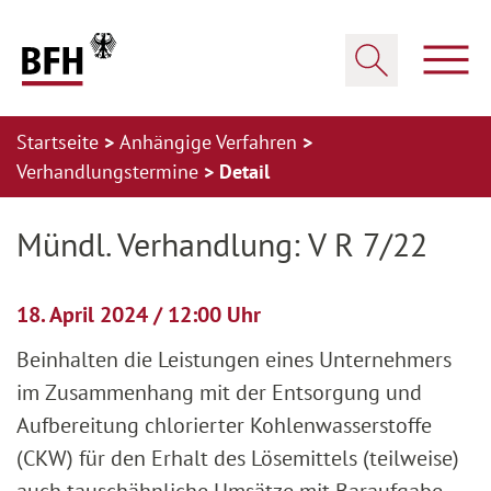
Zum Hauptinhalt springen
Zur Hauptnavigation springen
Zum Footer springen
Haup
Suche öffnen
Startseite
Anhängige Verfahren
Verhandlungstermine
Detail
Zur Hauptnavigation springen
Zum Footer springen
Mündl. Verhandlung: V R 7/22
18. April 2024 / 12:00 Uhr
Beinhalten die Leistungen eines Unternehmers
im Zusammenhang mit der Entsorgung und
Aufbereitung chlorierter Kohlenwasserstoffe
(CKW) für den Erhalt des Lösemittels (teilweise)