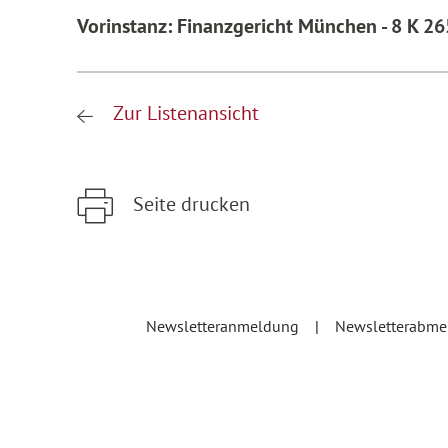
Vorinstanz: Finanzgericht München - 8 K 2
Zur Listenansicht
Seite drucken
Zum Hauptinhalt springen
Zur Hauptnavigation springen
Newsletteranmeldung
Newsletterabm