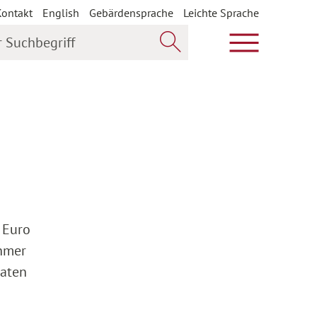
Kontakt
English
Gebärdensprache
Leichte Sprache
uchbegriff
Hauptmenü öf
Jetzt suchen
 Euro
ehmer
vaten