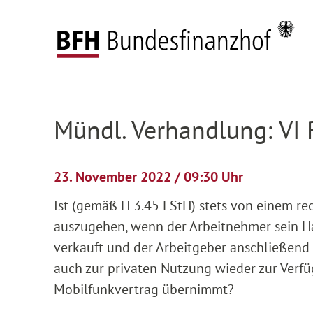
Zum Hauptinhalt springen
Zur Hauptnavigation springen
Zum Footer springen
Startseite
Anhängige Verfahren
Verhandlun
Zur Hauptnavigation springen
Zum Footer springen
Mündl. Verhandlung: VI
23. November 2022 / 09:30 Uhr
Ist (gemäß H 3.45 LStH) stets von einem re
auszugehen, wenn der Arbeitnehmer sein Ha
verkauft und der Arbeitgeber anschließen
auch zur privaten Nutzung wieder zur Verfü
Mobilfunkvertrag übernimmt?