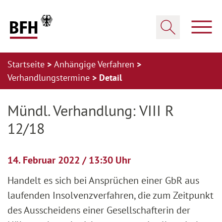
Zum Hauptinhalt springen
Zur Hauptnavigation springen
Zum Footer springen
Haup
Suche öffnen
Startseite
Anhängige Verfahren
Verhandlungstermine
Detail
Zur Hauptnavigation springen
Zum Footer springen
Mündl. Verhandlung: VIII R
12/18
14. Februar 2022 / 13:30 Uhr
Handelt es sich bei Ansprüchen einer GbR aus
laufenden Insolvenzverfahren, die zum Zeitpunkt
des Ausscheidens einer Gesellschafterin der