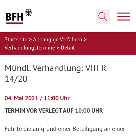
Zum Hauptinhalt springen
Zur Hauptnavigation springen
Zum Footer springen
Haup
Suche öffnen
Startseite
Anhängige Verfahren
Verhandlungstermine
Detail
Zur Hauptnavigation springen
Zum Footer springen
Mündl. Verhandlung: VIII R
14/20
04. Mai 2021 / 11:00 Uhr
TERMIN VOR VERLEGT AUF 10:00 UHR
Führte die aufgrund einer Beteiligung an einer