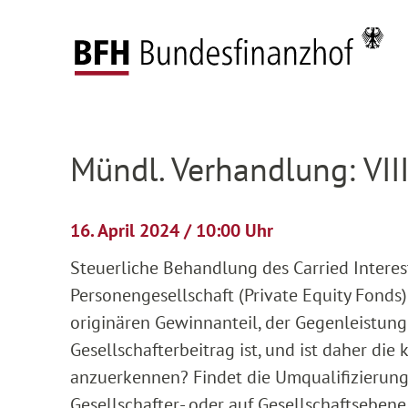
Zum Hauptinhalt springen
Zur Hauptnavigation springen
Zum Footer springen
Startseite
Anhängige Verfahren
Verhandlun
Zur Hauptnavigation springen
Zum Footer springen
Mündl. Verhandlung: VII
16. April 2024 / 10:00 Uhr
Steuerliche Behandlung des Carried Intere
Personengesellschaft (Private Equity Fonds)
originären Gewinnanteil, der Gegenleistung 
Gesellschafterbeitrag ist, und ist daher die
anzuerkennen? Findet die Umqualifizierung 
Gesellschafter- oder auf Gesellschaftsebene