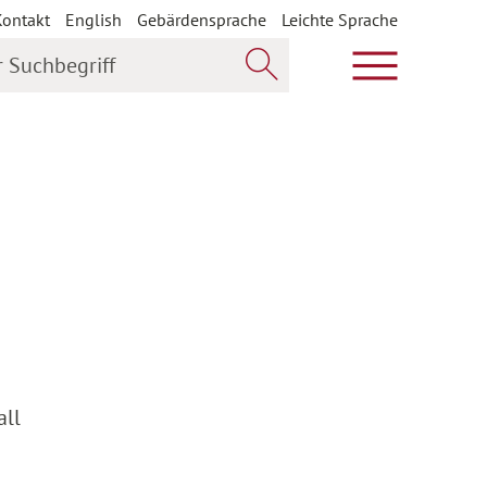
Kontakt
English
Gebärdensprache
Leichte Sprache
uchbegriff
Hauptmenü öf
Jetzt suchen
all