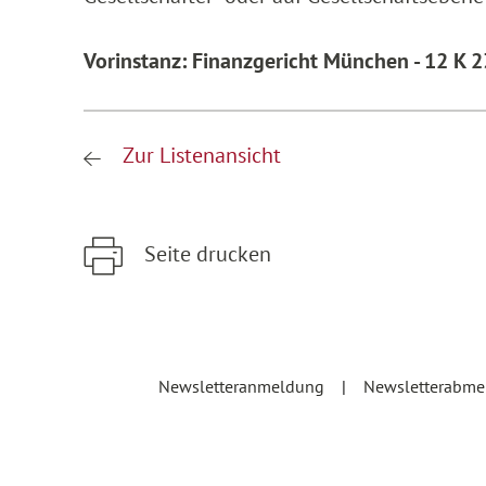
Vorinstanz: Finanzgericht München - 12 K 
Zur Listenansicht
Seite drucken
Zum Hauptinhalt springen
Zur Hauptnavigation springen
Newsletteranmeldung
Newsletterabm