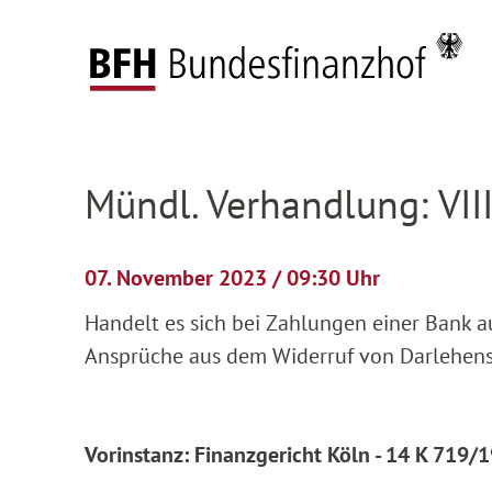
Zum Hauptinhalt springen
Zur Hauptnavigation springen
Zum Footer springen
Startseite
Anhängige Verfahren
Verhandlun
Zur Hauptnavigation springen
Zum Footer springen
Mündl. Verhandlung: VII
07. November 2023 / 09:30 Uhr
Handelt es sich bei Zahlungen einer Bank a
Ansprüche aus dem Widerruf von Darlehensv
Vorinstanz: Finanzgericht Köln - 14 K 719/