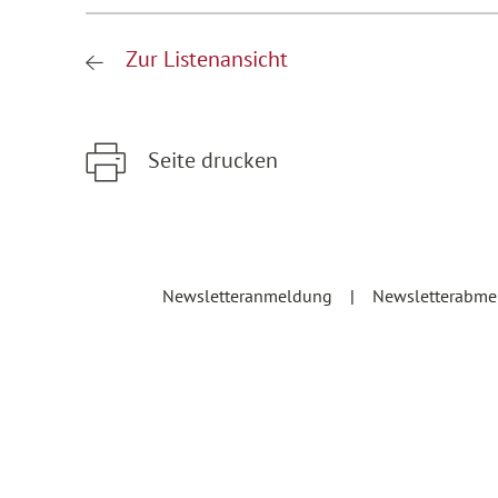
Zur Listenansicht
Seite drucken
Zum Hauptinhalt springen
Zur Hauptnavigation springen
Newsletteranmeldung
Newsletterabm