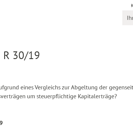
Ihr S
gstermine
Detail
I R 30/19
ufgrund eines Vergleichs zur Abgeltung der gegensei
erträgen um steuerpflichtige Kapitalerträge?
19