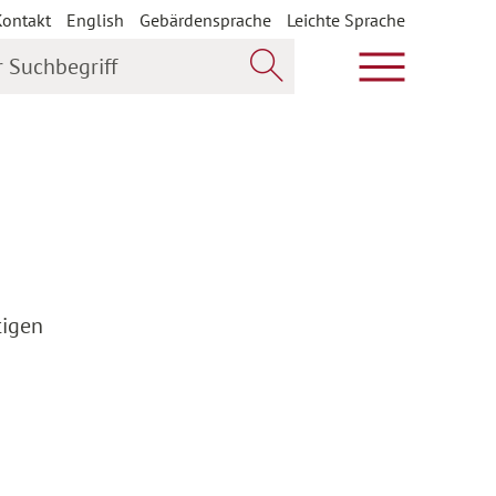
Kontakt
English
Gebärdensprache
Leichte Sprache
uchbegriff
Hauptmenü öf
Jetzt suchen
tigen