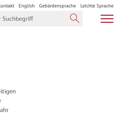
Kontakt
English
Gebärdensprache
Leichte Sprache
uchbegriff
Hauptmenü öf
Jetzt suchen
itigen
e
jahr