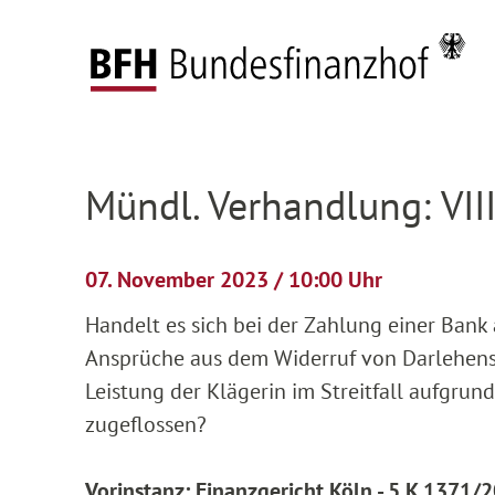
Zum Hauptinhalt springen
Zur Hauptnavigation springen
Zum Footer springen
Startseite
Anhängige Verfahren
Verhandlun
Zur Hauptnavigation springen
Zum Footer springen
Mündl. Verhandlung: VII
07. November 2023 / 10:00 Uhr
Handelt es sich bei der Zahlung einer Bank
Ansprüche aus dem Widerruf von Darlehensv
Leistung der Klägerin im Streitfall aufgrun
zugeflossen?
Vorinstanz: Finanzgericht Köln - 5 K 1371/