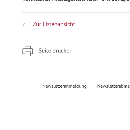
Zur Listenansicht
Seite drucken
Zum Hauptinhalt springen
Zur Hauptnavigation springen
Newsletteranmeldung
Newsletterabm