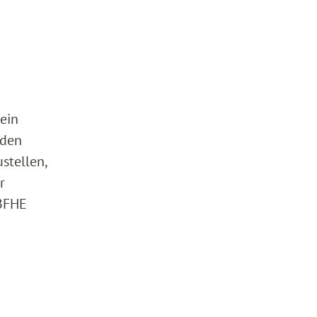
ein
 den
stellen,
r
 BFHE