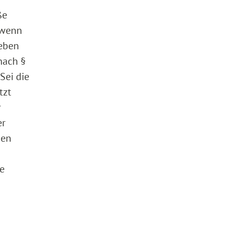
ße
 wenn
eben
nach §
Sei die
tzt
r
er
nen
ie
d