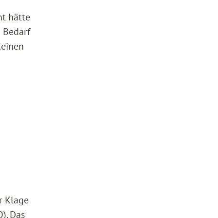
ht hätte
n Bedarf
keinen
r Klage
). Das