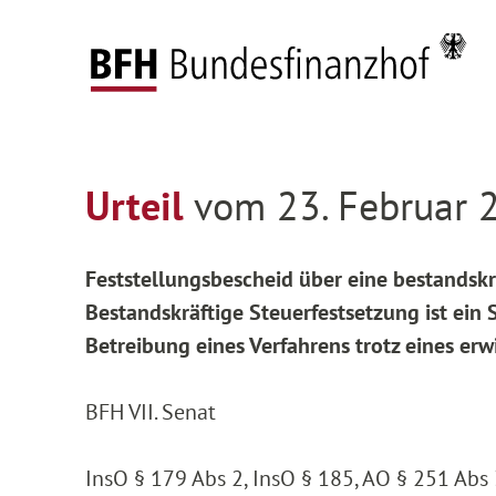
Zum Hauptinhalt springen
Zur Hauptnavigation springen
Zum Footer springen
Startseite
Entscheidungen
Entscheidungen 
Zur Hauptnavigation springen
Zum Footer springen
Urteil
vom 23. Februar 2
Feststellungsbescheid über eine bestandskr
Bestandskräftige Steuerfestsetzung ist ein S
Betreibung eines Verfahrens trotz eines erwi
BFH VII. Senat
InsO § 179 Abs 2, InsO § 185, AO § 251 Abs 