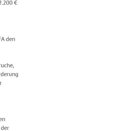
2.200 €
FA den
ruche,
rderung
r
nen
 der