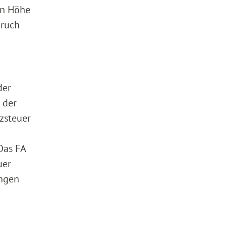
en Höhe
pruch
der
 der
zsteuer
Das FA
uer
ungen