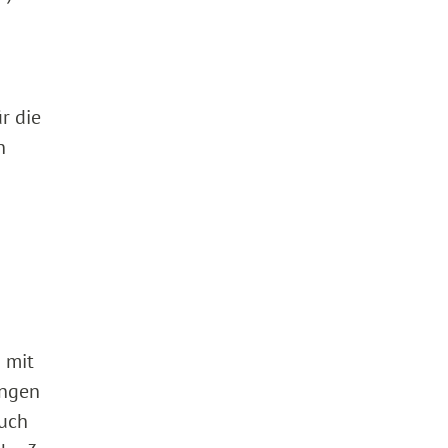
r die
n
 mit
ungen
ruch