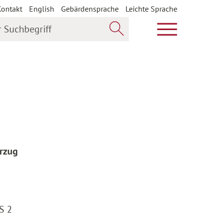
Kontakt
English
Gebärdensprache
Leichte Sprache
uchbegriff
Hauptmenü öf
Jetzt suchen
erzug
S 2