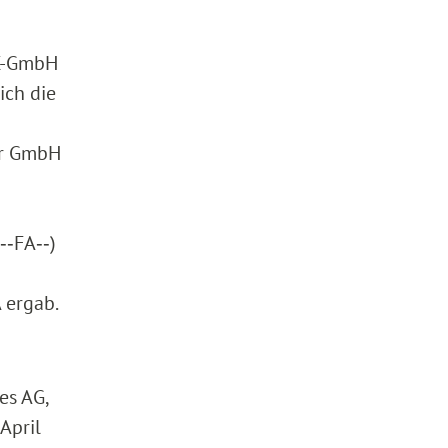
 X-GmbH
ich die
er GmbH
‑‑FA‑‑)
 ergab.
es AG,
April