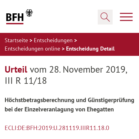
Zum Hauptinhalt springen
Zur Hauptnavigation springen
Zum Footer springen
Haup
Suche öffnen
Startseite
Entscheidungen
Entscheidungen online
Entscheidung Detail
Zur Hauptnavigation springen
Zum Footer springen
Urteil
vom 28. November 2019,
III R 11/18
Höchstbetragsberechnung und Günstigerprüfung
bei der Einzelveranlagung von Ehegatten
ECLI:DE:BFH:2019:U.281119.IIIR11.18.0