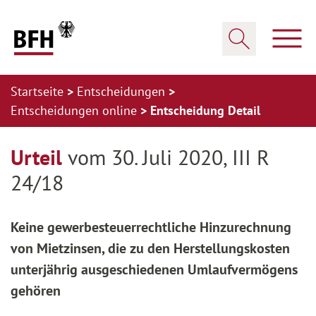
Zum Hauptinhalt springen
Zur Hauptnavigation springen
Zum Footer springen
Haup
Suche öffnen
Startseite
Entscheidungen
Entscheidungen online
Entscheidung Detail
Zur Hauptnavigation springen
Zum Footer springen
Urteil
vom 30. Juli 2020, III R
24/18
Keine gewerbesteuerrechtliche Hinzurechnung
von Mietzinsen, die zu den Herstellungskosten
unterjährig ausgeschiedenen Umlaufvermögens
gehören