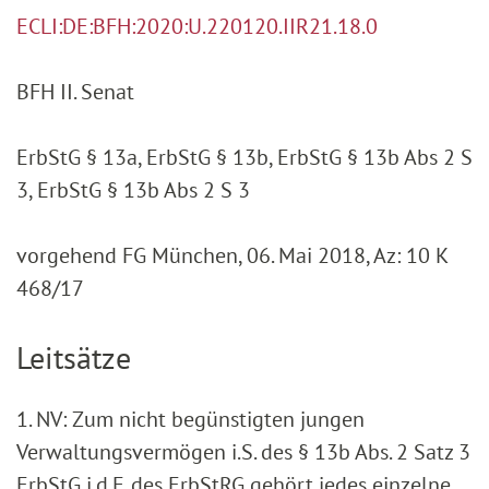
ECLI:DE:BFH:2020:U.220120.IIR21.18.0
BFH II. Senat
ErbStG § 13a, ErbStG § 13b, ErbStG § 13b Abs 2 S
3, ErbStG § 13b Abs 2 S 3
vorgehend FG München, 06. Mai 2018, Az: 10 K
468/17
Leitsätze
1. NV: Zum nicht begünstigten jungen
Verwaltungsvermögen i.S. des § 13b Abs. 2 Satz 3
ErbStG i.d.F. des ErbStRG gehört jedes einzelne