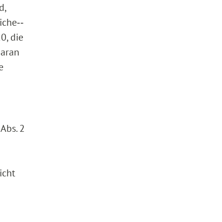
d,
iche‑‑
0, die
daran
e
Abs. 2
icht