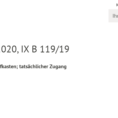
Ihr S
online
Entscheidung Detail
2020, IX B 119/19
efkasten; tatsächlicher Zugang