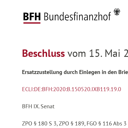
Zum Hauptinhalt springen
Zur Hauptnavigation springen
Zum Footer springen
Startseite
Entscheidungen
Entscheidungen 
Zur Hauptnavigation springen
Zum Footer springen
Beschluss
vom 15. Mai 
Ersatzzustellung durch Einlegen in den Bri
ECLI:DE:BFH:2020:B.150520.IXB119.19.0
BFH IX. Senat
ZPO § 180 S 3, ZPO § 189, FGO § 116 Abs 3