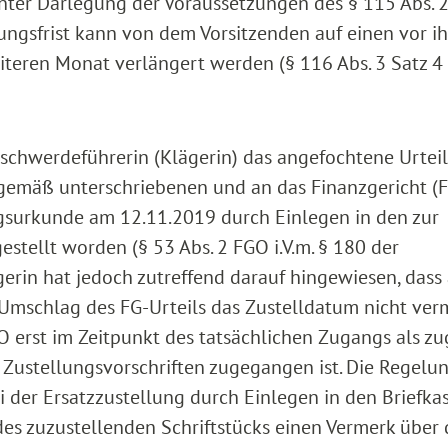
nter Darlegung der Voraussetzungen des § 115 Abs. 
dungsfrist kann von dem Vorsitzenden auf einen vor i
iteren Monat verlängert werden (§ 116 Abs. 3 Satz 4
 Beschwerdeführerin (Klägerin) das angefochtene Urtei
gemäß unterschriebenen und an das Finanzgericht (F
surkunde am 12.11.2019 durch Einlegen in den zur
tellt worden (§ 53 Abs. 2 FGO i.V.m. § 180 der
gerin hat jedoch zutreffend darauf hingewiesen, dass
Umschlag des FG-Urteils das Zustelldatum nicht ver
PO erst im Zeitpunkt des tatsächlichen Zugangs als zug
Zustellungsvorschriften zugegangen ist. Die Regelu
ei der Ersatzzustellung durch Einlegen in den Briefka
des zuzustellenden Schriftstücks einen Vermerk über 