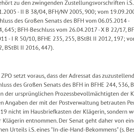
hört zu den zwingenden Zustellungsvorschriften i.S.
2005 - II B 38/04, BFH/NV 2005, 900; vom 19.09.200
chluss des Großen Senats des BFH vom 06.05.2014 -
14, 645; BFH-Beschluss vom 26.04.2017 - X B 22/17, 
1 - I R 50/10, BFHE 235, 255, BStBl II 2012, 197; v
, BStBl II 2016, 447).
9 ZPO setzt voraus, dass der Adressat das zuzustellen
hluss des Großen Senats des BFH in BFHE 244, 536, B
en der ursprünglichen Prozessbevollmächtigten der K
en Angaben der mit der Postverwaltung betrauten Pe
019 nicht im Hausbriefkasten der Klägerin, sondern 
r Klägerin entnommen. Der Senat geht daher von ei
n Urteils i.S. eines "In-die-Hand-Bekommens" (s. Be