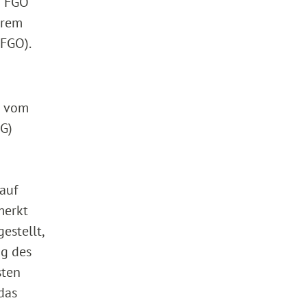
2 FGO
hrem
 FGO).
l vom
G)
 auf
merkt
estellt,
ng des
sten
das