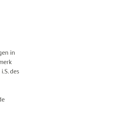
gen in
rmerk
.S. des
de