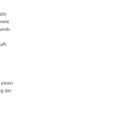
die
owie
tands
aft
 einen
ng der