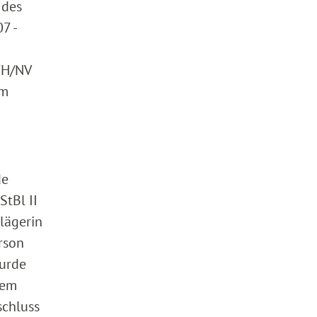
 des
7 -
BFH/NV
om
de
StBl II
lägerin
rson
wurde
nem
schluss