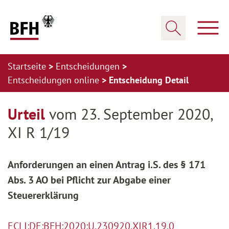
Zum Hauptinhalt springen
Zur Hauptnavigation springen
Zum Footer springen
Haup
Suche öffnen
Startseite
Entscheidungen
Entscheidungen online
Entscheidung Detail
Zur Hauptnavigation springen
Zum Footer springen
Urteil
vom 23. September 2020,
XI R 1/19
Anforderungen an einen Antrag i.S. des § 171
Abs. 3 AO bei Pflicht zur Abgabe einer
Steuererklärung
ECLI:DE:BFH:2020:U.230920.XIR1.19.0