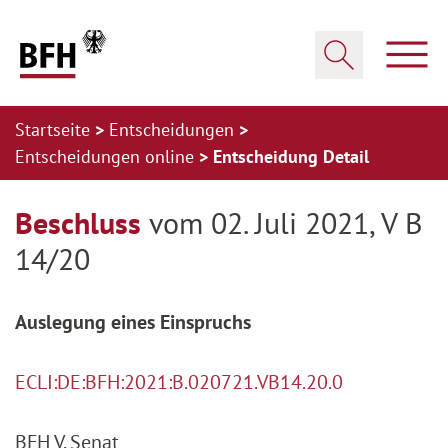
Zum Hauptinhalt springen
Zur Hauptnavigation springen
Zum Footer springen
Haup
Suche öffnen
Startseite
Entscheidungen
Entscheidungen online
Entscheidung Detail
Zur Hauptnavigation springen
Zum Footer springen
Beschluss
vom 02. Juli 2021, V B
14/20
Auslegung eines Einspruchs
ECLI:DE:BFH:2021:B.020721.VB14.20.0
BFH V. Senat