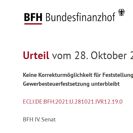
Zum Hauptinhalt springen
Zur Hauptnavigation springen
Zum Footer springen
Startseite
Entscheidungen
Entscheidungen 
Zur Hauptnavigation springen
Zum Footer springen
Urteil
vom 28. Oktober 
Keine Korrekturmöglichkeit für Feststellun
Gewerbesteuerfestsetzung unterbleibt
ECLI:DE:BFH:2021:U.281021.IVR12.19.0
BFH IV. Senat