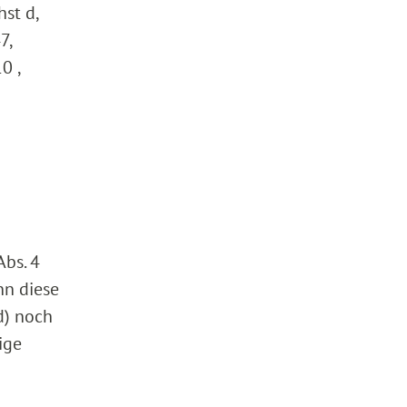
st d,
7,
0 ,
Abs. 4
nn diese
d) noch
ige