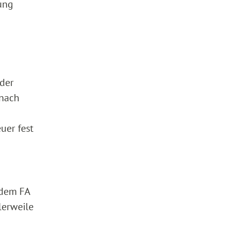
tung
 der
 nach
uer fest
 dem FA
lerweile