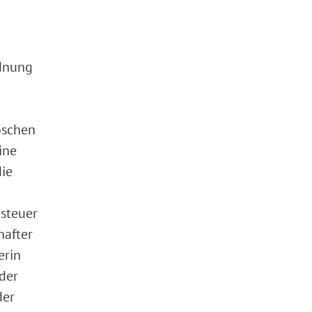
rdnung
oschen
ine
ie
steuer
hafter
erin
 der
der