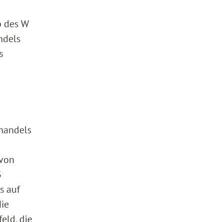
b des W
ndels
s
thandels
 von
3
s auf
die
eld, die