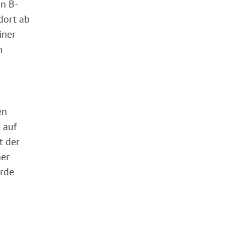
n B-
dort ab
iner
n
en
 auf
t der
ner
urde