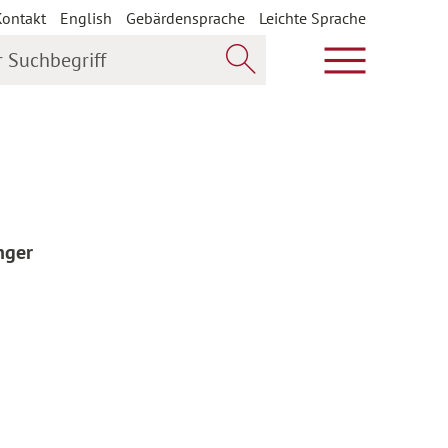
Kontakt
English
Gebärdensprache
Leichte Sprache
uchbegriff
Hauptmenü öf
Jetzt suchen
nger