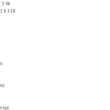
t 1 Nr
GO § 118
on
cht
erige