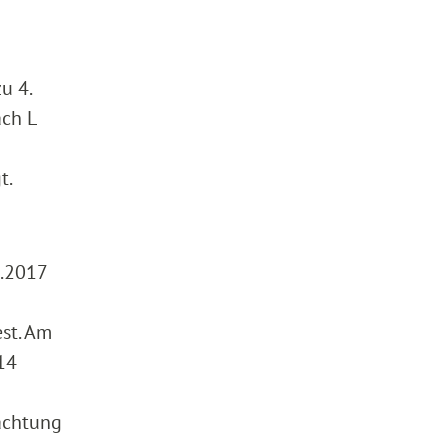
u 4.
ach L
t.
1.2017
st. Am
14
achtung