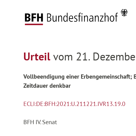
Zum Hauptinhalt springen
Zur Hauptnavigation springen
Zum Footer springen
Startseite
Entscheidungen
Entscheidungen 
Zur Hauptnavigation springen
Zum Footer springen
Urteil
vom 21. Dezember
Vollbeendigung einer Erbengemeinschaft; 
Zeitdauer denkbar
ECLI:DE:BFH:2021:U.211221.IVR13.19.0
BFH IV. Senat