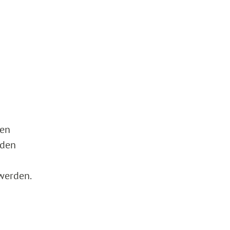
den
nden
werden.