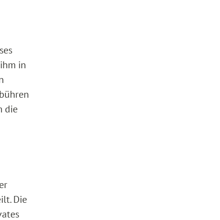
ses
 ihm in
n
ebühren
m die
er
lt. Die
vates