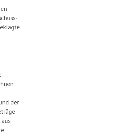
nen
schuss-
Beklagte
e
 ihnen
und der
eträge
 aus
te