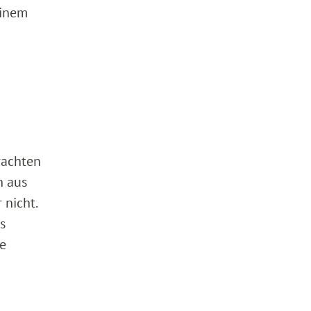
einem
rachten
n aus
 nicht.
s
le