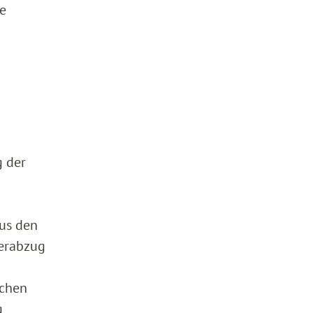
te
g der
us den
uerabzug
ichen
g