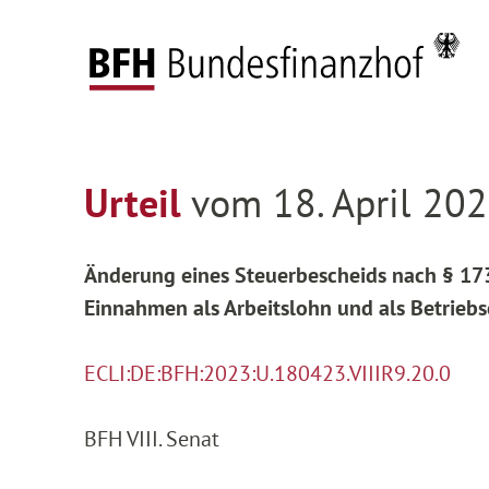
Zum Hauptinhalt springen
Zur Hauptnavigation springen
Zum Footer springen
Startseite
Entscheidungen
Entscheidungen 
Zur Hauptnavigation springen
Zum Footer springen
Urteil
vom 18. April 2023
Änderung eines Steuerbescheids nach § 173 
Einnahmen als Arbeitslohn und als Betrie
ECLI:DE:BFH:2023:U.180423.VIIIR9.20.0
BFH VIII. Senat