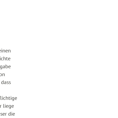
einen
ichte
ngabe
von
 dass
lichtige
r liege
ser die