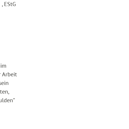
 , EStG
 im
 Arbeit
sein
ten,
ulden"