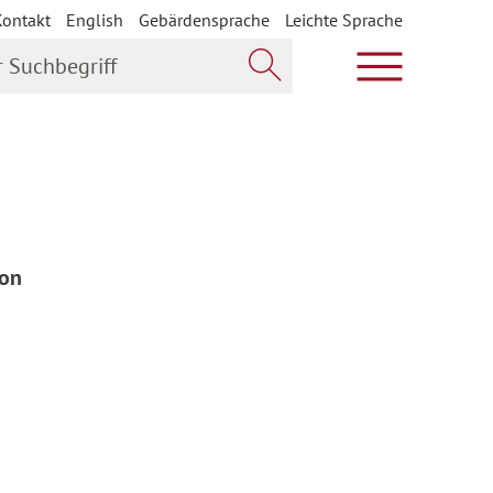
Kontakt
English
Gebärdensprache
Leichte Sprache
uchbegriff
Hauptmenü öf
Jetzt suchen
von