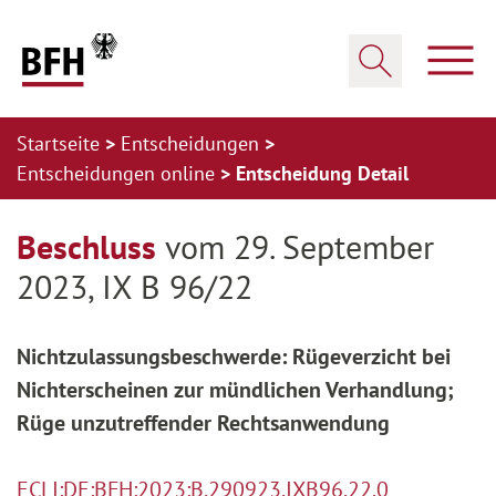
Zum Hauptinhalt springen
Zur Hauptnavigation springen
Zum Footer springen
Haup
Suche öffnen
Startseite
Entscheidungen
Entscheidungen online
Entscheidung Detail
Zur Hauptnavigation springen
Zum Footer springen
Beschluss
vom 29. September
2023, IX B 96/22
Nichtzulassungsbeschwerde: Rügeverzicht bei
Nichterscheinen zur mündlichen Verhandlung;
Rüge unzutreffender Rechtsanwendung
ECLI:DE:BFH:2023:B.290923.IXB96.22.0