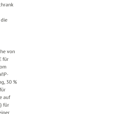
chrank
 die
öhe von
 für
vom
VIP-
ng, 30 %
für
e auf
) für
einer