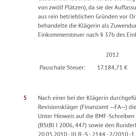
von zwölf Plätzen), da sie der Auffas
aus rein betrieblichen Gründen vor O
behandelte die Klägerin als Zuwendu
Einkommensteuer nach § 37b des Eink
2012
Pauschale Steuer:
17.184,71 €
Nach einer bei der Klägerin durchge
Revisionskläger (Finanzamt ‑‑FA‑‑) die
Unter Hinweis auf die BMF-Schreiben
(BStBl I 2006, 447) sowie den Runder
20.05.2010 - III B -S - 2144 - 2/2010