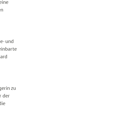
eine
en
be- und
einbarte
oard
gerin zu
r der
die