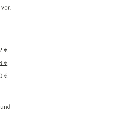
vor.
2 €
8 €
0 €
 und