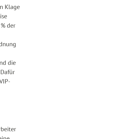
en Klage
ise
 % der
rdnung
nd die
 Dafür
VIP-
rbeiter
eine