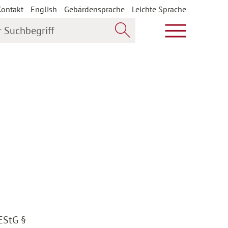
Kontakt
English
Gebärdensprache
Leichte Sprache
uchbegriff
Hauptmenü öf
Jetzt suchen
 EStG §