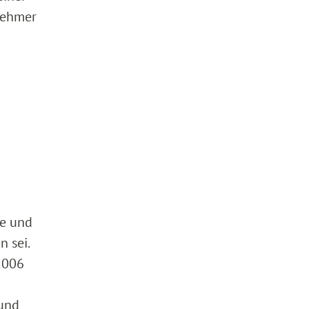
tnehmer
te und
 sei.
2006
 und