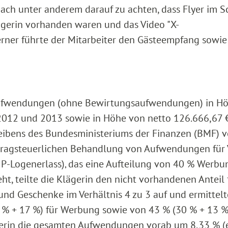
nach unter anderem darauf zu achten, dass Flyer im S
lägerin vorhanden waren und das Video "X-
 Ferner führte der Mitarbeiter den Gästeempfang sowie
 Aufwendungen (ohne Bewirtungsaufwendungen) in H
e 2012 und 2013 sowie in Höhe von netto 126.666,67 €
reibens des Bundesministeriums der Finanzen (BMF) 
rtragsteuerlichen Behandlung von Aufwendungen für 
IP-Logenerlass)‚ das eine Aufteilung von 40 % Werbu
, teilte die Klägerin den nicht vorhandenen Anteil 
nd Geschenke im Verhältnis 4 zu 3 auf und ermittelt
0 % + 17 %) für Werbung sowie von 43 % (30 % + 13 %
erin die gesamten Aufwendungen vorab um 8,33 % (