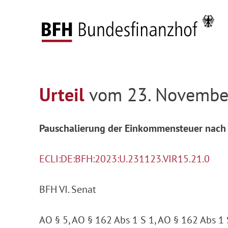
Zum Hauptinhalt springen
Zur Hauptnavigation springen
Zum Footer springen
Startseite
Entscheidungen
Entscheidungen 
Zur Hauptnavigation springen
Zum Footer springen
Urteil
vom 23. November
Pauschalierung der Einkommensteuer nach 
ECLI:DE:BFH:2023:U.231123.VIR15.21.0
BFH VI. Senat
AO § 5, AO § 162 Abs 1 S 1, AO § 162 Abs 1 