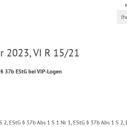
Ihr S
online
Entscheidung Detail
 2023, VI R 15/21
§ 37b EStG bei VIP-Logen
S 2, EStG § 37b Abs 1 S 1 Nr 1, EStG § 37b Abs 1 S 2,