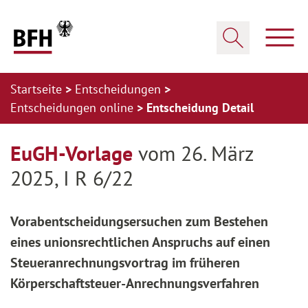
Zum Hauptinhalt springen
Zur Hauptnavigation springen
Zum Footer springen
Haup
Suche öffnen
Startseite
Entscheidungen
Entscheidungen online
Entscheidung Detail
Zur Hauptnavigation springen
Zum Footer springen
EuGH-Vorlage
vom 26. März
2025, I R 6/22
Vorabentscheidungsersuchen zum Bestehen
eines unionsrechtlichen Anspruchs auf einen
Steueranrechnungsvortrag im früheren
Körperschaftsteuer-Anrechnungsverfahren