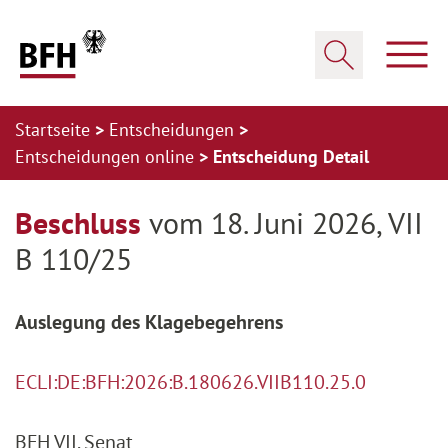
Zum Hauptinhalt springen
Zur Hauptnavigation springen
Zum Footer springen
Haup
Suche öffnen
Startseite
Entscheidungen
Entscheidungen online
Entscheidung Detail
Zur Hauptnavigation springen
Zum Footer springen
Beschluss
vom 18. Juni 2026, VII
B 110/25
Auslegung des Klagebegehrens
ECLI:DE:BFH:2026:B.180626.VIIB110.25.0
BFH VII. Senat