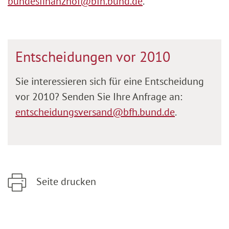
bundesfinanzhof@bfh.bund.de
.
Entscheidungen vor 2010
Sie interessieren sich für eine Entscheidung
vor 2010? Senden Sie Ihre Anfrage an:
entscheidungsversand@bfh.bund.de
.
Seite drucken
Zum Hauptinhalt springen
Zur Hauptnavigation springen