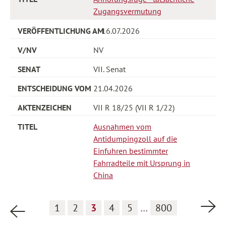
Zugangsvermutung
16.07.2026
NV
VII. Senat
21.04.2026
VII R 18/25 (VII R 1/22)
Ausnahmen vom
Antidumpingzoll auf die
Einfuhren bestimmter
Fahrradteile mit Ursprung in
China
Nä
1
2
3
4
5
…
800
Vorherige Seite