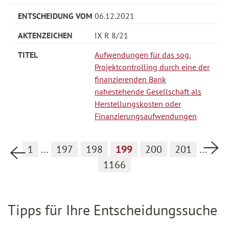
06.12.2021
IX R 8/21
Aufwendungen für das sog.
Projektcontrolling durch eine der
finanzierenden Bank
nahestehende Gesellschaft als
Herstellungskosten oder
Finanzierungsaufwendungen
Nä
1
…
197
198
199
200
201
…
Vorherige Seite
1166
Tipps für Ihre Entscheidungssuche