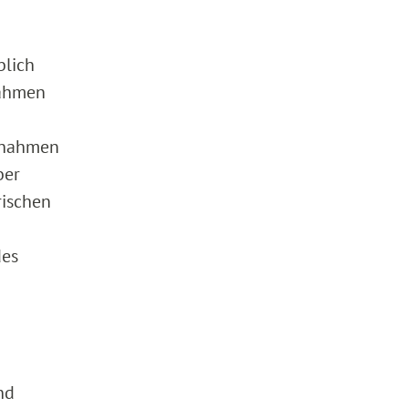
blich
nahmen
tnahmen
ber
rischen
des
nd