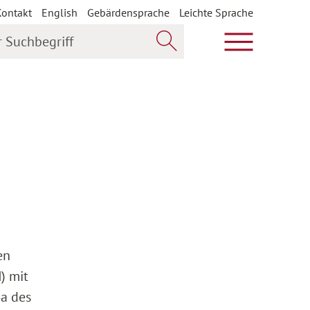
Kontakt
English
Gebärdensprache
Leichte Sprache
uchbegriff
Hauptmenü öf
Jetzt suchen
en
) mit
4a des