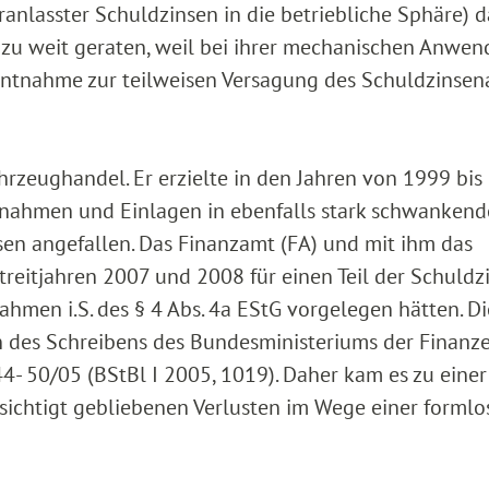
nlasster Schuldzinsen in die betriebliche Sphäre) da
t zu weit geraten, weil bei ihrer mechanischen Anwe
e Entnahme zur teilweisen Versagung des Schuldzinse
fahrzeughandel. Er erzielte in den Jahren von 1999 bi
Entnahmen und Einlagen in ebenfalls stark schwankend
sen angefallen. Das Finanzamt (FA) und mit ihm das
treitjahren 2007 und 2008 für einen Teil der Schuldz
men i.S. des § 4 Abs. 4a EStG vorgelegen hätten. Di
 des Schreibens des Bundesministeriums der Finanz
- 50/05 (BStBl I 2005, 1019). Daher kam es zu einer
sichtigt gebliebenen Verlusten im Wege einer formlo