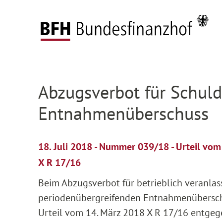
Zum Hauptinhalt springen
Zur Hauptnavigation springen
Zum Footer springen
Startseite
Presse
Pressemitteilungen
Deta
Zur Hauptnavigation springen
Zum Footer springen
Abzugsverbot für Schul
Entnahmenüberschuss
18. Juli 2018 - Nummer 039/18 - Urteil vo
X R 17/16
Beim Abzugsverbot für betrieblich veranla
periodenübergreifenden Entnahmenüberschu
Urteil vom 14. März 2018 X R 17/16 entgege