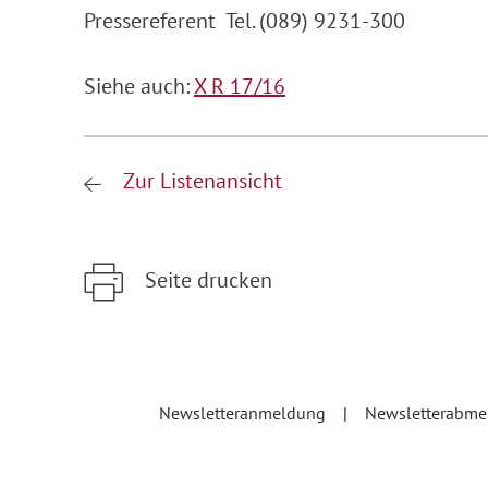
Pressereferent Tel. (089) 9231-300
Siehe auch:
X R 17/16
Zur Listenansicht
Seite drucken
Zum Hauptinhalt springen
Zur Hauptnavigation springen
Newsletteranmeldung
Newsletterabm