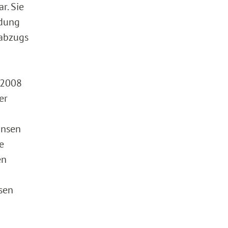
r. Sie
ndung
nabzugs
s 2008
er
insen
e
en
sen