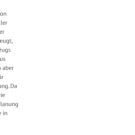
von
ler
er
eugt,
zugs
aus
n aber
ür
ung. Da
wie
Planung
 in