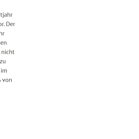
tjahr
r. Der
hr
ten
 nicht
 zu
 im
% von