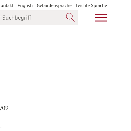
Kontakt
English
Gebärdensprache
Leichte Sprache
uchbegriff
Hauptmenü öf
Jetzt suchen
9/09
.