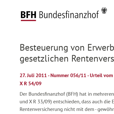
Zum Hauptinhalt springen
Zur Hauptnavigation springen
Zum Footer springen
Startseite
Presse
Pressemitteilungen
Deta
Zur Hauptnavigation springen
Zum Footer springen
Besteuerung von Erwerb
gesetzlichen Rentenvers
27. Juli 2011 - Nummer 056/11 - Urteil vo
X R 54/09
Der Bundesfinanzhof (BFH) hat in mehreren 
und X R 33/09) entschieden, dass auch die
Rentenversicherung nicht mit dem - gewöhnl