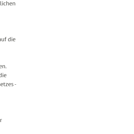
lichen
auf die
en.
die
etzes -
r