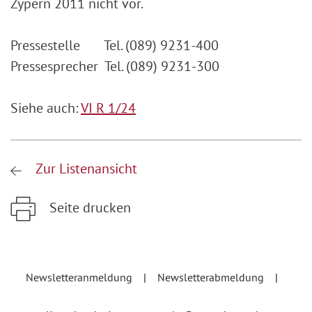
Zypern 2011 nicht vor.
Pressestelle Tel. (089) 9231-400
Pressesprecher Tel. (089) 9231-300
Siehe auch:
VI R 1/24
Zur Listenansicht
Seite drucken
Zum Hauptinhalt springen
Zur Hauptnavigation springen
Newsletteranmeldung
Newsletterabmeldung