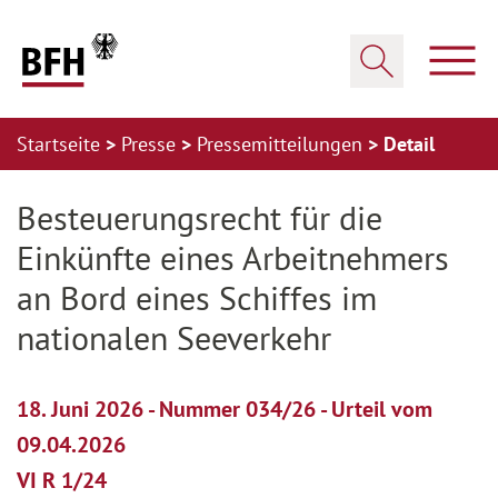
Zum Hauptinhalt springen
Zur Hauptnavigation springen
Zum Footer springen
Haup
Suche öffnen
Startseite
Presse
Pressemitteilungen
Detail
Zur Hauptnavigation springen
Zum Footer springen
Besteuerungsrecht für die
Einkünfte eines Arbeitnehmers
an Bord eines Schiffes im
nationalen Seeverkehr
18. Juni 2026 - Nummer 034/26 - Urteil vom
09.04.2026
VI R 1/24