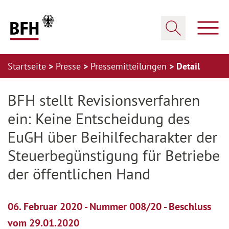
Zum Hauptinhalt springen
Zur Hauptnavigation springen
Zum Footer springen
Haup
Suche öffnen
Startseite
Presse
Pressemitteilungen
Detail
Zur Hauptnavigation springen
Zum Footer springen
BFH stellt Revisionsverfahren
ein: Keine Entscheidung des
EuGH über Beihilfecharakter der
Steuerbegünstigung für Betriebe
der öffentlichen Hand
06. Februar 2020 - Nummer 008/20 - Beschluss
vom 29.01.2020