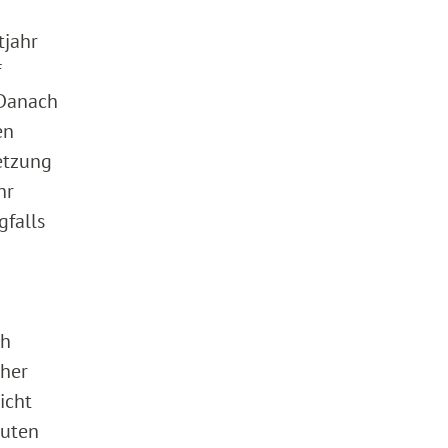
tjahr
f
 Danach
en
etzung
hr
gfalls
ch
cher
icht
muten