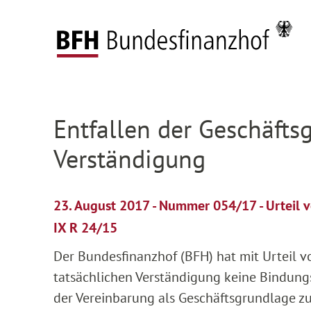
Zum Hauptinhalt springen
Zur Hauptnavigation springen
Zum Footer springen
Startseite
Presse
Pressemitteilungen
Deta
Zur Hauptnavigation springen
Zum Footer springen
Entfallen der Geschäfts
Verständigung
23. August 2017 - Nummer 054/17 - Urteil
IX R 24/15
Der Bundesfinanzhof (BFH) hat mit Urteil vo
tatsächlichen Verständigung keine Bindun
der Vereinbarung als Geschäftsgrundlage zu