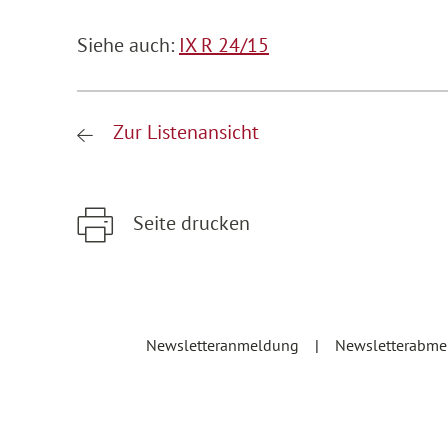
Siehe auch:
IX R 24/15
Zur Listenansicht
Seite drucken
Zum Hauptinhalt springen
Zur Hauptnavigation springen
Newsletteranmeldung
Newsletterabm