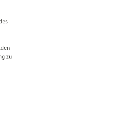
 des
lden
ng zu