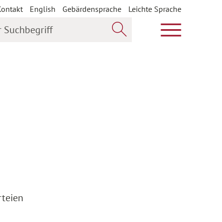
Kontakt
English
Gebärdensprache
Leichte Sprache
uchbegriff
Hauptmenü öf
Jetzt suchen
rteien