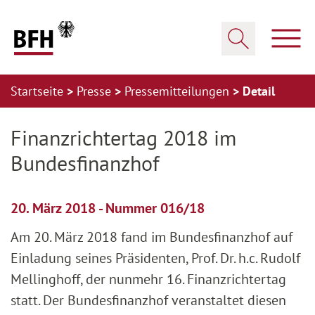
Zum Hauptinhalt springen
Zur Hauptnavigation springen
Zum Footer springen
Haup
Suche öffnen
Startseite
Presse
Pressemitteilungen
Detail
Zur Hauptnavigation springen
Zum Footer springen
Finanzrichtertag 2018 im
Bundesfinanzhof
20. März 2018 - Nummer 016/18
Am 20. März 2018 fand im Bundesfinanzhof auf
Einladung seines Präsidenten, Prof. Dr. h.c. Rudolf
Mellinghoff, der nunmehr 16. Finanzrichtertag
statt. Der Bundesfinanzhof veranstaltet diesen