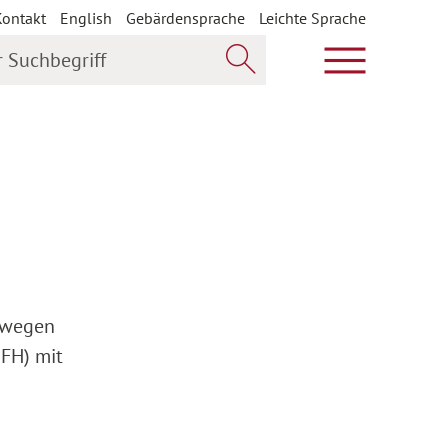
Kontakt
English
Gebärdensprache
Leichte Sprache
uchbegriff
Hauptmenü öf
Jetzt suchen
d wegen
BFH) mit