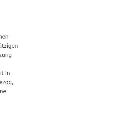
chen
ützigen
tzung
t in
ezog,
ine