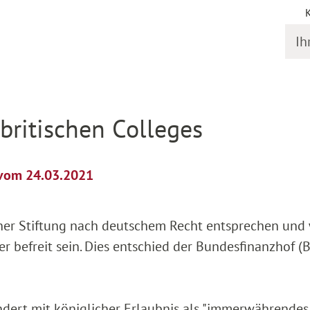
Ihr S
il
britischen Colleges
 vom 24.03.2021
einer Stiftung nach deutschem Recht entsprechen un
r befreit sein. Dies entschied der Bundesfinanzhof (
ndert mit königlicher Erlaubnis als "immerwährendes