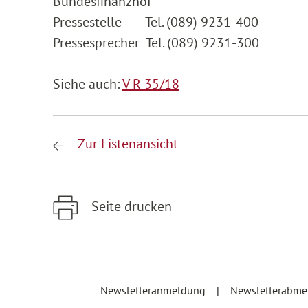
Bundesfinanzhof
Pressestelle Tel. (089) 9231-400
Pressesprecher Tel. (089) 9231-300
Siehe auch:
V R 35/18
Zur Listenansicht
Seite drucken
Zum Hauptinhalt springen
Zur Hauptnavigation springen
Newsletteranmeldung
Newsletterabm