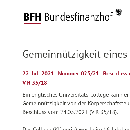
Zum Hauptinhalt springen
Zur Hauptnavigation springen
Zum Footer springen
Startseite
Presse
Pressemitteilungen
Deta
Zur Hauptnavigation springen
Zum Footer springen
Gemeinnützigkeit eines 
22. Juli 2021 - Nummer 025/21 - Beschluss
V R 35/18
Ein englisches Universitäts-College kann 
Gemeinnützigkeit von der Körperschaftsteue
Beschluss vom 24.03.2021 (V R 35/18).
Das College (Klägerin) wurde im 16. Jahrhu