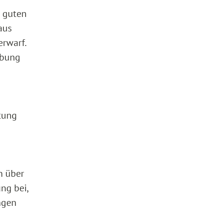
r guten
aus
erwarf.
ebung
ftung
n über
ng bei,
ngen