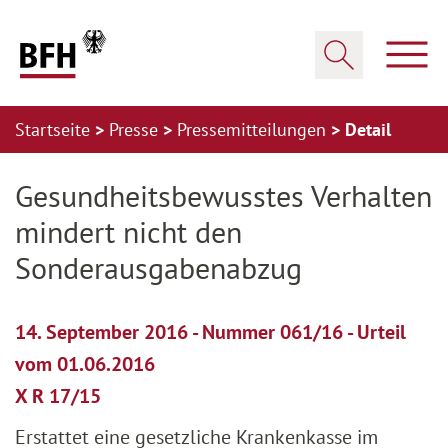
Zum Hauptinhalt springen
Zur Hauptnavigation springen
Zum Footer springen
Haup
Suche öffnen
Startseite
Presse
Pressemitteilungen
Detail
Zur Hauptnavigation springen
Zum Footer springen
Gesundheitsbewusstes Verhalten
mindert nicht den
Sonderausgabenabzug
14. September 2016 - Nummer 061/16 - Urteil
vom 01.06.2016
X R 17/15
Erstattet eine gesetzliche Krankenkasse im