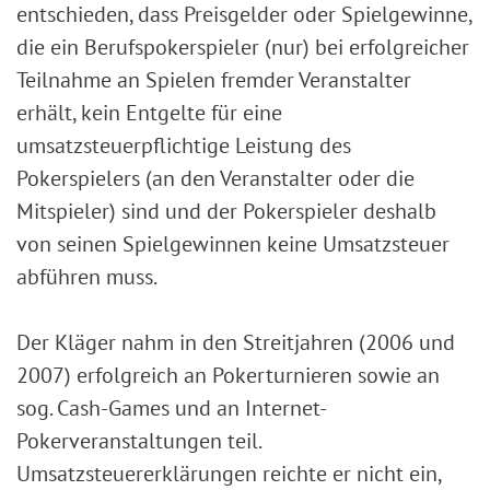
entschieden, dass Preisgelder oder Spielgewinne,
die ein Berufspokerspieler (nur) bei erfolgreicher
Teilnahme an Spielen fremder Veranstalter
erhält, kein Entgelte für eine
umsatzsteuerpflichtige Leistung des
Pokerspielers (an den Veranstalter oder die
Mitspieler) sind und der Pokerspieler deshalb
von seinen Spielgewinnen keine Umsatzsteuer
abführen muss.
Der Kläger nahm in den Streitjahren (2006 und
2007) erfolgreich an Pokerturnieren sowie an
sog. Cash-Games und an Internet-
Pokerveranstaltungen teil.
Umsatzsteuererklärungen reichte er nicht ein,