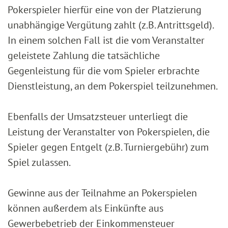
Pokerspieler hierfür eine von der Platzierung
unabhängige Vergütung zahlt (z.B. Antrittsgeld).
In einem solchen Fall ist die vom Veranstalter
geleistete Zahlung die tatsächliche
Gegenleistung für die vom Spieler erbrachte
Dienstleistung, an dem Pokerspiel teilzunehmen.
Ebenfalls der Umsatzsteuer unterliegt die
Leistung der Veranstalter von Pokerspielen, die
Spieler gegen Entgelt (z.B. Turniergebühr) zum
Spiel zulassen.
Gewinne aus der Teilnahme an Pokerspielen
können außerdem als Einkünfte aus
Gewerbebetrieb der Einkommensteuer