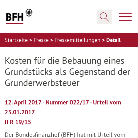
Zum Hauptinhalt springen
Zur Hauptnavigation springen
Zum Footer springen
Haup
Suche öffnen
Startseite
Presse
Pressemitteilungen
Detail
Zur Hauptnavigation springen
Zum Footer springen
Kosten für die Bebauung eines
Grundstücks als Gegenstand der
Grunderwerbsteuer
12. April 2017 - Nummer 022/17 - Urteil vom
25.01.2017
II R 19/15
Der Bundesfinanzhof (BFH) hat mit Urteil vom