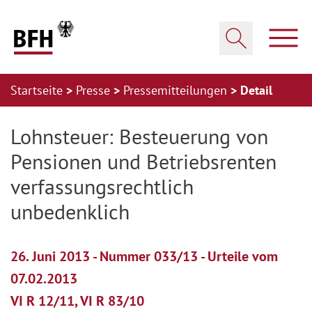
Zum Hauptinhalt springen
Zur Hauptnavigation springen
Zum Footer springen
Haup
Suche öffnen
Startseite
Presse
Pressemitteilungen
Detail
Zur Hauptnavigation springen
Zum Footer springen
Lohnsteuer: Besteuerung von
Pensionen und Betriebsrenten
verfassungsrechtlich
unbedenklich
26. Juni 2013 - Nummer 033/13 - Urteile vom
07.02.2013
VI R 12/11, VI R 83/10