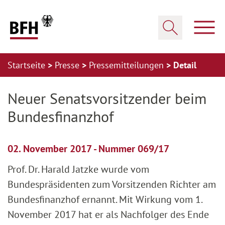
Zum Hauptinhalt springen
Zur Hauptnavigation springen
Zum Footer springen
Haup
Suche öffnen
Startseite
Presse
Pressemitteilungen
Detail
Zur Hauptnavigation springen
Zum Footer springen
Neuer Senatsvorsitzender beim
Bundesfinanzhof
02. November 2017 - Nummer 069/17
Prof. Dr. Harald Jatzke wurde vom
Bundespräsidenten zum Vorsitzenden Richter am
Bundesfinanzhof ernannt. Mit Wirkung vom 1.
November 2017 hat er als Nachfolger des Ende