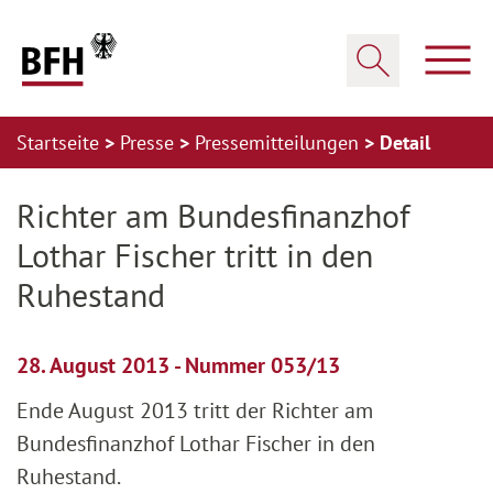
Zum Hauptinhalt springen
Zur Hauptnavigation springen
Zum Footer springen
Haup
Suche öffnen
Startseite
Presse
Pressemitteilungen
Detail
Zur Hauptnavigation springen
Zum Footer springen
Richter am Bundesfinanzhof
Lothar Fischer tritt in den
Ruhestand
28. August 2013 - Nummer 053/13
Ende August 2013 tritt der Richter am
Bundesfinanzhof Lothar Fischer in den
Ruhestand.