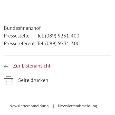
Bundesfinanzhof
Pressestelle Tel. (089) 9231-400
Pressereferent Tel. (089) 9231-300
Zur Listenansicht
Seite drucken
Zum Hauptinhalt springen
Zur Hauptnavigation springen
Newsletteranmeldung
Newsletterabmeldung